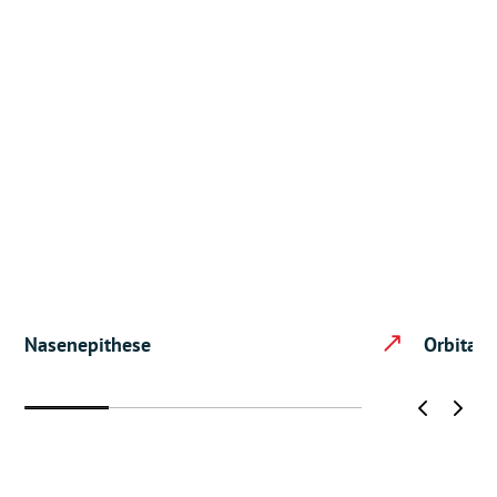
Nasenepithese
Orbita